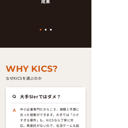
成果
月40時間 工数削減
WHY KICS?
なぜKICSを選ぶのか
大手SIerではダメ？
Q
中小企業専門だからこそ、規模と予算に
A
合った提案ができます。大手では「小さ
すぎる案件」も、KICSなら丁寧に対
応。再委託がないので、伝言ゲームも起