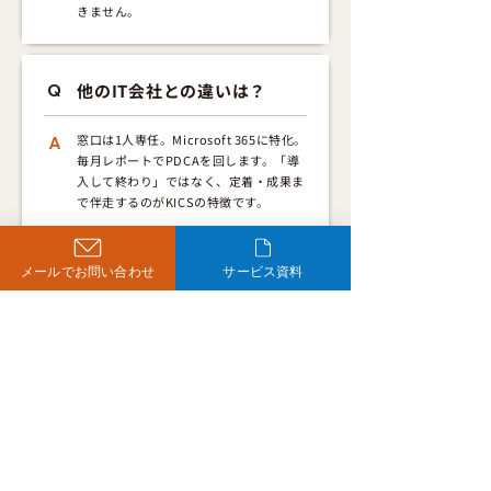
きません。
他のIT会社との違いは？
Q
窓口は1人専任。Microsoft 365に特化。
A
毎月レポートでPDCAを回します。「導
入して終わり」ではなく、定着・成果ま
で伴走するのがKICSの特徴です。
メールでお問い合わせ
サービス資料
本当に任せて大丈夫？
Q
当社はMicrosoft認定パートナーとして
A
豊富な実績がございます。まずは無料相
談にて、過去の事例も交えてご案内をさ
せて頂きます。