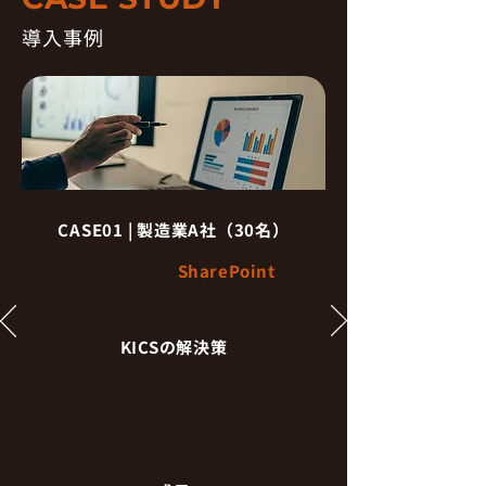
導入事例
CASE01 | 製造業A社（30名）
Excel管理の限界を
SharePoint
で
解決
KICSの解決策
属人化していたExcel管理SharePointに集
約。検索性が向上し、必要な情報にすぐア
クセスできるように。