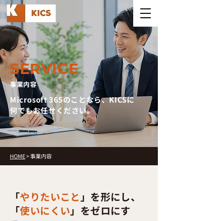
SERVICE
事業内容
Microsoft 365のことなら、KICSに
何でもお任せください。
HOME
> 事業内容
「
やりたいこと
」を形にし、
「
使いにくい
」をゼロにす